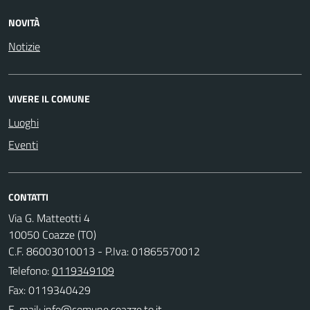
NOVITÀ
Notizie
VIVERE IL COMUNE
Luoghi
Eventi
CONTATTI
Via G. Matteotti 4
10050 Coazze (TO)
C.F. 86003010013 - P.Iva: 01865570012
Telefono:
0119349109
Fax: 0119340429
E-mail: